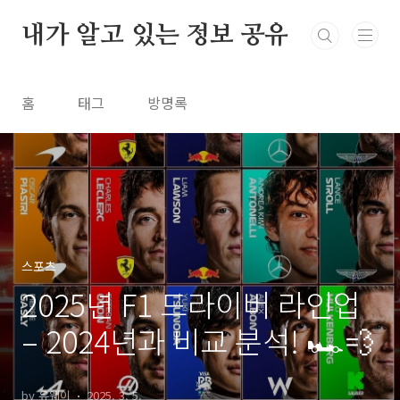
본문 바로가기
내가 알고 있는 정보 공유
홈
태그
방명록
스포츠
2025년 F1 드라이버 라인업
– 2024년과 비교 분석! 🏎️💨
by 유웨이
2025. 3. 5.