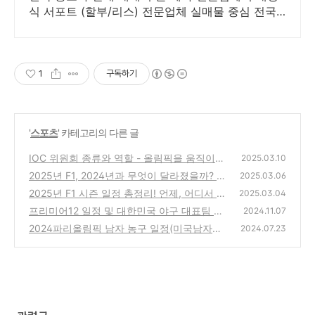
식 서포트 (할부/리스) 전문업체 실매물 중심 전국
비대면 계약 및 탁송 지원, 전국 매입 판매 거품 빠
진 거래
1
구독하기
'
스포츠
' 카테고리의 다른 글
IOC 위원회 종류와 역할 - 올림픽을 움직이는
2025.03.10
조직들
2025년 F1, 2024년과 무엇이 달라졌을까? 🏎️
(0)
2025.03.06
🔥
2025년 F1 시즌 일정 총정리! 언제, 어디서 열
(3)
2025.03.04
릴까?
프리미어12 일정 및 대한민국 야구 대표팀 명
(2)
2024.11.07
단
2024파리올림픽 남자 농구 일정(미국남자대
(3)
2024.07.23
표팀)
(0)