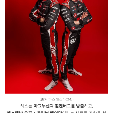
(출처:하스 인스타그램)
하스는
마그누센과 휠켄버그를 방출
하고,
에스테반 오콘 + 올리버 베어만
이라는 새로운 조합을 선