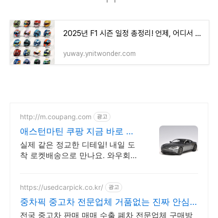
ㄱㄱ
2025년 F1 시즌 일정 총정리! 언제, 어디서 열릴까?
yuway.ynitwonder.com
http://m.coupang.com
광고
애스턴마틴 쿠팡 지금 바로 소
장하세요
실제 같은 정교한 디테일! 내일 도
착 로켓배송으로 만나요. 와우회원
무료배송 30일 반품! 어린이 조카
선물로 딱!
https://usedcarpick.co.kr/
광고
중차픽 중고차 전문업체 거품없는 진짜 안심
거래
전국 중고차 판매 매매 수출 폐차 전문업체 구매방