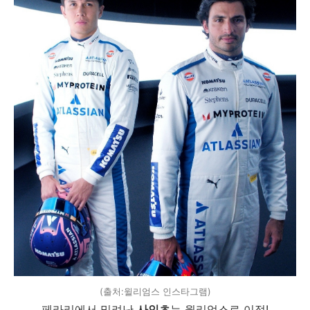
(출처:윌리엄스 인스타그램)
페라리에서 밀려난
사인츠
는 윌리엄스로 이적!